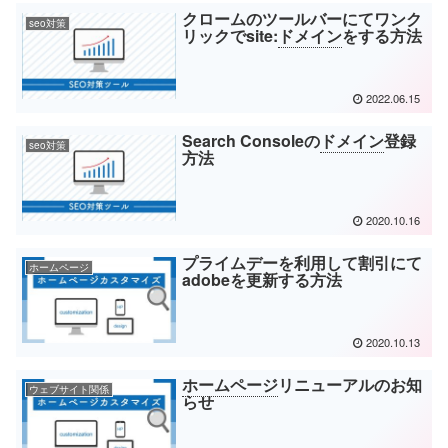
クロームのツールバーにてワンク
seo対策
リックでsite:
ドメイン
をする方法
2022.06.15
Search Consoleの
ドメイン
登録
seo対策
方法
2020.10.16
プライムデーを利用して割引にて
ホームページ
adobeを更新する方法
2020.10.13
ホームページ
リニューアルのお知
ウェブサイト関係
らせ