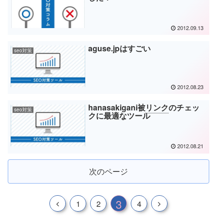
2012.09.13
aguse.jpはすごい
seo対策
2012.08.23
hanasakigani被
リンク
のチェッ
seo対策
クに最適なツール
2012.08.21
次のページ
3
1
2
4