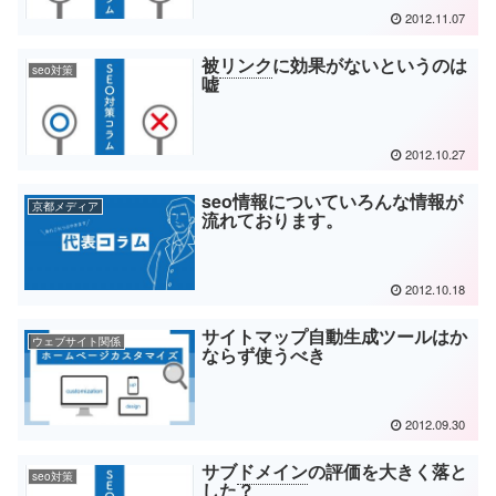
2012.11.07
被
リンク
に効果がないというのは
seo対策
嘘
2012.10.27
seo情報についていろんな情報が
京都メディア
流れております。
2012.10.18
サイトマップ自動生成ツールはか
ウェブサイト関係
ならず使うべき
2012.09.30
サブ
ドメイン
の評価を大きく落と
seo対策
した？