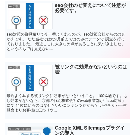
seo会社のせ変えについて注意が
seo対策
必要です。
seo対策の御見積りで今一番よくあるのが、seo対策会社からののせ
かえです。 ただ当社では2か月前まではのみのデータで 調査を行っ
ておりました。 最近ここに大きな欠点があることに気づきました。
というのもでは見えない...
被リンクに効果がないというのは
seo対策
嘘
最近よく耳する被リンクに効果がないということ。 100%嘘です。も
し効果がないなら、京都のれん株式会社のweb事業部が「seo対策」
にて 11位にいるのはなぜ？いいコンテンツだから？ いやそりゃ一生
懸命よりお客様に伝わりや...
Google XML Sitemapsプラグイ
ウェブサイト関係
ンの導入