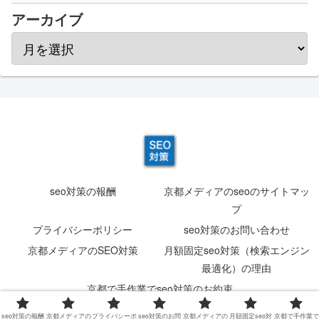
アーカイブ
seo対策の報酬
京都メディアのseoのサイトマッ
プ
プライバシーポリシー
seo対策のお問い合わせ
京都メディアのSEO対策
月額固定seo対策（検索エンジン
最適化）の理由
京都で手作業でseo対策のお約束
© 2012-2026 情報発信型営業の京都メディア by 京都のれん株式
seo対策の報酬
京都メディアの
プライバシーポ
seo対策のお問
京都メディアの
月額固定seo対
京都で手作業で