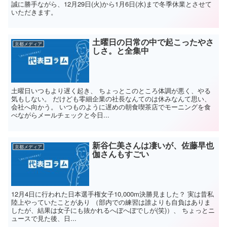
誠に勝手ながら、12月29日(火)から1月6日(水)まで冬季休業とさせて
いただきます。
土曜日の日常の中で起こったやさ
京都メディア
しさ。と全集中
土曜日いつもより遅く起き、 ちょっとこのところ体調が悪く、やる
気もしない。 だけども零細企業の社長なんてのは休みなんて思い、
会社へ向かう。 いつものように遅めの朝食喫茶店でモーニングを食
べながらメールチェックと今日...
新谷仁美さんは凄いが、佐藤早也
京都メディア
伽さんもすごい
12月4日に行われた日本選手権女子10,000m決勝見ました？ 実は昔私
陸上やっていたことがあり （部内での練習は誰よりも自負はありま
したが、結果は女子にも抜かれるへぼへぼでしが(笑)）、 ちょっとニ
ュースで見た後、日...